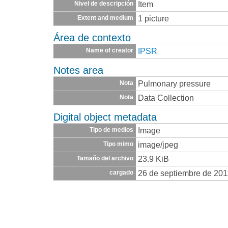
Item
Nivel de descripción
1 picture
Extent and medium
Área de contexto
IPSR
Name of creator
Notes area
Pulmonary pressure
Nota
Data Collection
Nota
Digital object metadata
Image
Tipo de medios
image/jpeg
Tipo mimo
23.9 KiB
Tamaño del archivo
26 de septiembre de 201
cargado