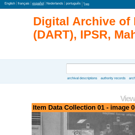
Lengua
English
français
español
Nederlands
português
ไทย
Digital Archive o
(DART), IPSR, Mah
Búsqueda
archival descriptions
authority records
arch
Browse
View
Item Data Collection 01 - image 