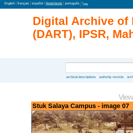
taal
English
français
español
Nederlands
português
ไทย
Digital Archive o
(DART), IPSR, Mah
zoeken
archival descriptions
authority records
arch
Browse
View
Stuk Salaya Campus - image 07