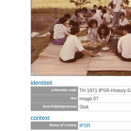
identiteit
TH 1971 IPSR-History-
referentie code
image 07
titel
Stuk
beschrijvingsniveau
context
IPSR
Name of creator