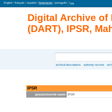
taal
English
français
español
Nederlands
português
ไทย
Digital Archive o
(DART), IPSR, Mah
zoeken
archival descriptions
authority records
arch
Browse
IPSR
geautoriseerde naam
IPSR