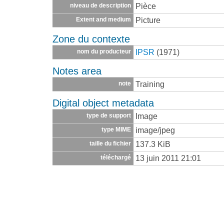
Pièce
niveau de description
Picture
Extent and medium
Zone du contexte
IPSR
(1971)
nom du producteur
Notes area
Training
note
Digital object metadata
Image
type de support
image/jpeg
type MIME
137.3 KiB
taille du fichier
13 juin 2011 21:01
téléchargé