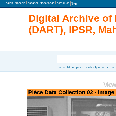
langue
English
français
español
Nederlands
português
ไทย
Digital Archive o
(DART), IPSR, Mah
rechercher
archival descriptions
authority records
arch
Browse
View
Pièce Data Collection 02 - image