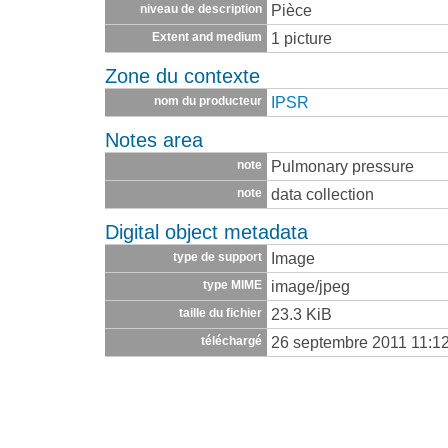
Pièce
niveau de description
1 picture
Extent and medium
Zone du contexte
IPSR
nom du producteur
Notes area
Pulmonary pressure
note
data collection
note
Digital object metadata
Image
type de support
image/jpeg
type MIME
23.3 KiB
taille du fichier
26 septembre 2011 11:1
téléchargé