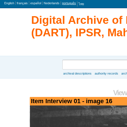
idioma
English
français
español
Nederlands
português
ไทย
Digital Archive o
(DART), IPSR, Mah
Buscar
archival descriptions
authority records
arch
Browse
View
Item Interview 01 - image 16