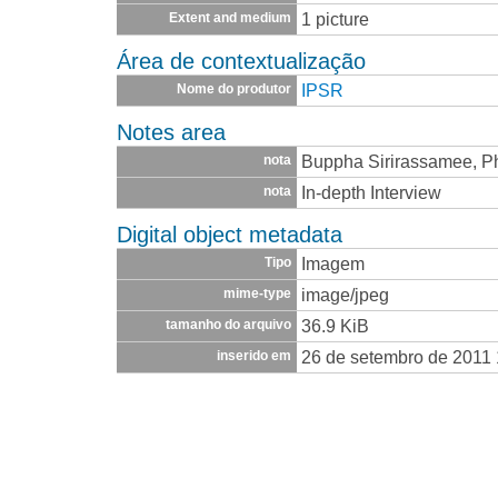
1 picture
Extent and medium
Área de contextualização
IPSR
Nome do produtor
Notes area
Buppha Sirirassamee, Ph
nota
In-depth Interview
nota
Digital object metadata
Imagem
Tipo
image/jpeg
mime-type
36.9 KiB
tamanho do arquivo
26 de setembro de 2011 
inserido em